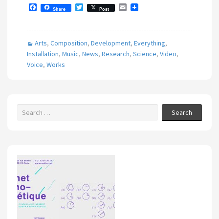
F
T
E
Share
Post
a
w
m
c
i
a
e
t
i
b
t
l
Arts
,
Composition
,
Development
,
Everything
,
o
e
o
r
Installation
,
Music
,
News
,
Research
,
Science
,
Video
,
k
Voice
,
Works
Search