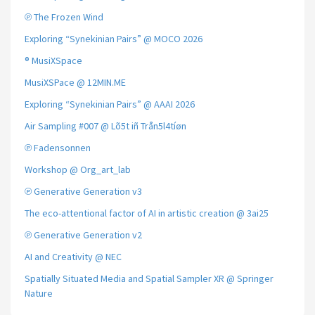
℗ The Frozen Wind
Exploring “Synekinian Pairs” @ MOCO 2026
® MusiXSpace
MusiXSPace @ 12MIN.ME
Exploring “Synekinian Pairs” @ AAAI 2026
Air Sampling #007 @ Lõ5t iñ Trån5l4tíøn
℗ Fadensonnen
Workshop @ Org_art_lab
℗ Generative Generation v3
The eco-attentional factor of AI in artistic creation @ 3ai25
℗ Generative Generation v2
AI and Creativity @ NEC
Spatially Situated Media and Spatial Sampler XR @ Springer
Nature