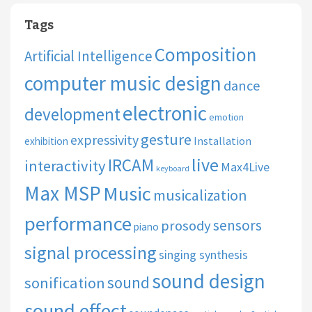
Tags
Composition
Artificial Intelligence
computer music design
dance
electronic
development
emotion
gesture
expressivity
Installation
exhibition
live
IRCAM
interactivity
Max4Live
keyboard
Max MSP
Music
musicalization
performance
sensors
prosody
piano
signal processing
singing synthesis
sound design
sound
sonification
sound effect