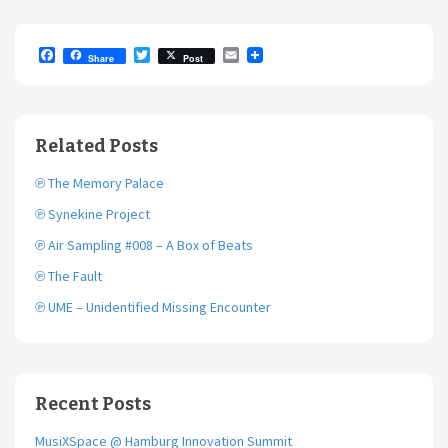
F
T
E
Share
Post
a
w
m
c
i
a
e
t
i
b
t
l
o
e
Related Posts
o
r
k
℗ The Memory Palace
℗ Synekine Project
℗ Air Sampling #008 – A Box of Beats
℗ The Fault
℗ UME – Unidentified Missing Encounter
Recent Posts
MusiXSpace @ Hamburg Innovation Summit