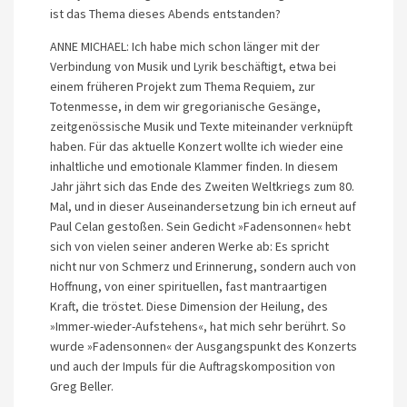
ist das Thema dieses Abends entstanden?
ANNE MICHAEL: Ich habe mich schon länger mit der
Verbindung von Musik und Lyrik beschäftigt, etwa bei
einem früheren Projekt zum Thema Requiem, zur
Totenmesse, in dem wir gregorianische Gesänge,
zeitgenössische Musik und Texte miteinander verknüpft
haben. Für das aktuelle Konzert wollte ich wieder eine
inhaltliche und emotionale Klammer finden. In diesem
Jahr jährt sich das Ende des Zweiten Weltkriegs zum 80.
Mal, und in dieser Auseinandersetzung bin ich erneut auf
Paul Celan gestoßen. Sein Gedicht »Fadensonnen« hebt
sich von vielen seiner anderen Werke ab: Es spricht
nicht nur von Schmerz und Erinnerung, sondern auch von
Hoffnung, von einer spirituellen, fast mantraartigen
Kraft, die tröstet. Diese Dimension der Heilung, des
»Immer-wieder-Aufstehens«, hat mich sehr berührt. So
wurde »Fadensonnen« der Ausgangspunkt des Konzerts
und auch der Impuls für die Auftragskomposition von
Greg Beller.