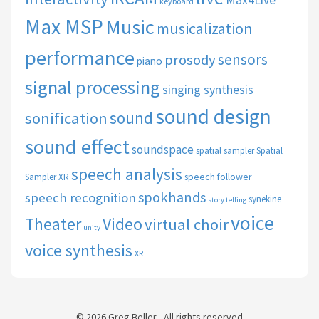
keyboard
Max MSP
Music
musicalization
performance
sensors
prosody
piano
signal processing
singing synthesis
sound design
sound
sonification
sound effect
soundspace
spatial sampler
Spatial
speech analysis
speech follower
Sampler XR
spokhands
speech recognition
synekine
story telling
voice
Theater
Video
virtual choir
unity
voice synthesis
XR
© 2026 Greg Beller - All rights reserved