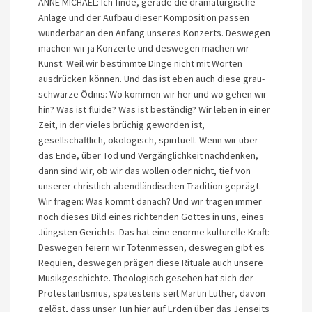
ANNE MICHAEL: Ich finde, gerade die dramaturgische
Anlage und der Aufbau dieser Komposition passen
wunderbar an den Anfang unseres Konzerts. Deswegen
machen wir ja Konzerte und deswegen machen wir
Kunst: Weil wir bestimmte Dinge nicht mit Worten
ausdrücken können. Und das ist eben auch diese grau-
schwarze Ödnis: Wo kommen wir her und wo gehen wir
hin? Was ist fluide? Was ist beständig? Wir leben in einer
Zeit, in der vieles brüchig geworden ist,
gesellschaftlich, ökologisch, spirituell. Wenn wir über
das Ende, über Tod und Vergänglichkeit nachdenken,
dann sind wir, ob wir das wollen oder nicht, tief von
unserer christlich-abendländischen Tradition geprägt.
Wir fragen: Was kommt danach? Und wir tragen immer
noch dieses Bild eines richtenden Gottes in uns, eines
Jüngsten Gerichts. Das hat eine enorme kulturelle Kraft:
Deswegen feiern wir Totenmessen, deswegen gibt es
Requien, deswegen prägen diese Rituale auch unsere
Musikgeschichte. Theologisch gesehen hat sich der
Protestantismus, spätestens seit Martin Luther, davon
gelöst, dass unser Tun hier auf Erden über das Jenseits