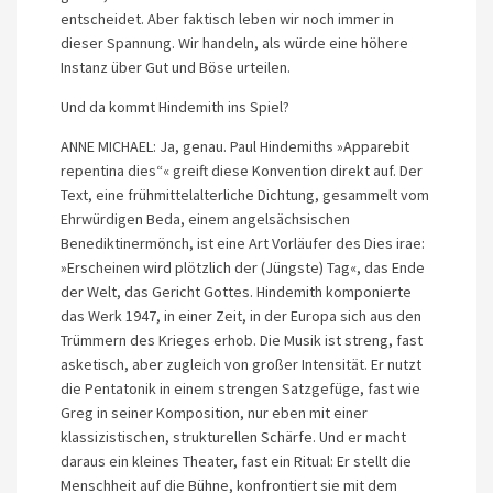
entscheidet. Aber faktisch leben wir noch immer in
dieser Spannung. Wir handeln, als würde eine höhere
Instanz über Gut und Böse urteilen.
Und da kommt Hindemith ins Spiel?
ANNE MICHAEL: Ja, genau. Paul Hindemiths »Apparebit
repentina dies“« greift diese Konvention direkt auf. Der
Text, eine frühmittelalterliche Dichtung, gesammelt vom
Ehrwürdigen Beda, einem angelsächsischen
Benediktinermönch, ist eine Art Vorläufer des Dies irae:
»Erscheinen wird plötzlich der (Jüngste) Tag«, das Ende
der Welt, das Gericht Gottes. Hindemith komponierte
das Werk 1947, in einer Zeit, in der Europa sich aus den
Trümmern des Krieges erhob. Die Musik ist streng, fast
asketisch, aber zugleich von großer Intensität. Er nutzt
die Pentatonik in einem strengen Satzgefüge, fast wie
Greg in seiner Komposition, nur eben mit einer
klassizistischen, strukturellen Schärfe. Und er macht
daraus ein kleines Theater, fast ein Ritual: Er stellt die
Menschheit auf die Bühne, konfrontiert sie mit dem