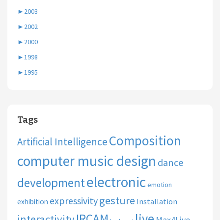
►
2003
►
2002
►
2000
►
1998
►
1995
Tags
Composition
Artificial Intelligence
computer music design
dance
electronic
development
emotion
gesture
expressivity
Installation
exhibition
live
IRCAM
interactivity
Max4Live