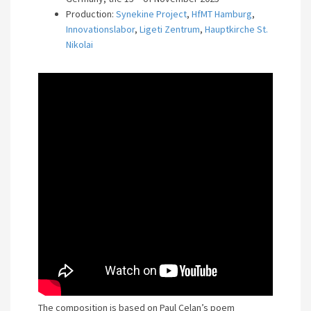
Production:
Synekine Project
,
HfMT Hamburg
,
Innovationslabor
,
Ligeti Zentrum
,
Hauptkirche St.
Nikolai
The composition is based on Paul Celan’s poem