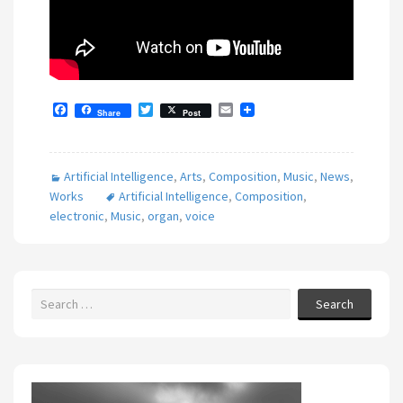
F
T
E
Share
Post
a
w
m
c
i
a
e
t
i
b
t
l
Artificial Intelligence
,
Arts
,
Composition
,
Music
,
News
,
o
e
o
r
Works
Artificial Intelligence
,
Composition
,
k
electronic
,
Music
,
organ
,
voice
Search