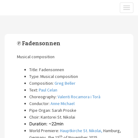
℗ Fadensonnen
Musical composition
Title: Fadensonnen
Type: Musical composition
Composition:
Greg Beller
Text:
Paul Celan
Choreography:
Valenti Rocamora i Torà
Conductor:
Anne Michael
Pipe Organ: Sarah Proske
Choir: Kantorei St. Nikolai
Duration: ~22min
World Premiere:
Hauptkirche St. Nikolai,
Hamburg,
th
Germany, the 15
of November 2025