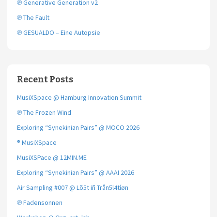
℗ Generative Generation v2
℗ The Fault
℗ GESUALDO – Eine Autopsie
Recent Posts
MusiXSpace @ Hamburg Innovation Summit
℗ The Frozen Wind
Exploring “Synekinian Pairs” @ MOCO 2026
® MusiXSpace
MusiXSPace @ 12MIN.ME
Exploring “Synekinian Pairs” @ AAAI 2026
Air Sampling #007 @ Lõ5t iñ Trån5l4tíøn
℗ Fadensonnen