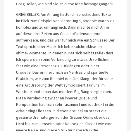
Greg Beller, wie sind Sie an diese Idee herangegangen?
GREG BELLER: Am Anfang hatte ich verschiedene Texte
im Blick zum Beispiel von Victor Hugo, aber sie waren zu
komplex und zu umfangreich. Dann machte mich Anne
auf diese drei Zeilen aus Celans »Fadensonnen«
aufmerksam, und das war für mich wie ein Schlüssel. Der
Text spricht über Musik. Ich liebe solche »Mise-en-
abîme«-Momente, in denen Kunst sich selbst reflektiert.
Ich spüre darin eine Verbindung zu etwas Urzeitlichem,
fast wie eine Resonanz zu Urklängen oder einer
Urquelle. Das erinnert mich an Mantras und spirituelle
Praktiken, wie zum Beispiel den Om-Klang, der für viele
eine Art Ursprung der Welt symbolisiert. Für uns im
Westen könnte man das mit dem Big Bang vergleichen.
Diese Verbindung zwischen innerer Quelle und
Komposition hat mich sehr fasziniert und ist direkt in die
Arbeit eingeflossen. In diesen drei Zeilen steckt die
gesamte Dramaturgie von der Grauen Ödnis über das
Licht bis zum Jenseits oder Neubeginn. Das ist wie eine
innere Reise, und diese Struktur habe ich in die